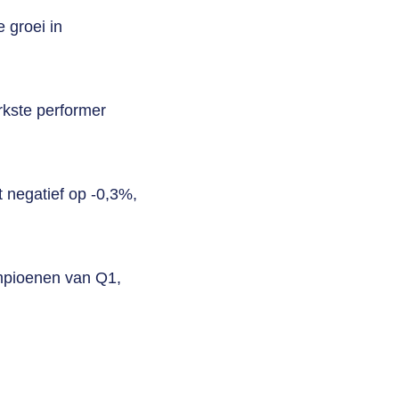
 groei in
rkste
performer
t negatief op
-0,3%
,
ampioenen van Q1,