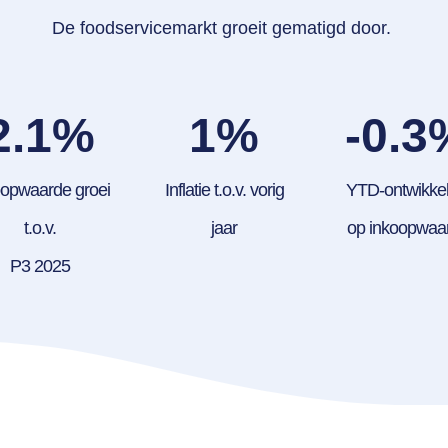
De foodservicemarkt groeit gematigd door.
2.1
%
1
%
-0.3
oopwaarde groei
Inflatie t.o.v. vorig
YTD-ontwikkel
t.o.v.
jaar
op inkoopwaa
P3 2025