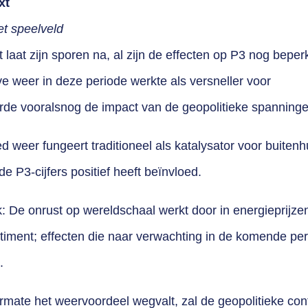
xt
et speelveld
laat zijn sporen na, al zijn de effecten op P3 nog beper
ve weer in deze periode werkte als versneller voor
rde vooralsnog de impact van de geopolitieke spanninge
 weer fungeert traditioneel als katalysator voor
buitenh
e P3-cijfers positief heeft beïnvloed.
k: De onrust op wereldschaal werkt door in energieprijze
ment; effecten die naar verwachting in de
komende peri
.
armate het weervoordeel wegvalt, zal de geopolitieke con