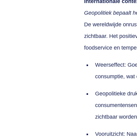
Internationale conte
Geopolitiek bepaalt h
De wereldwijde onrust 
zichtbaar. Het positie
foodservice en tempe
Weerseffect: Goed
consumptie, wat d
Geopolitieke dru
consumentensenti
zichtbaar worden
Vooruitzicht: Na