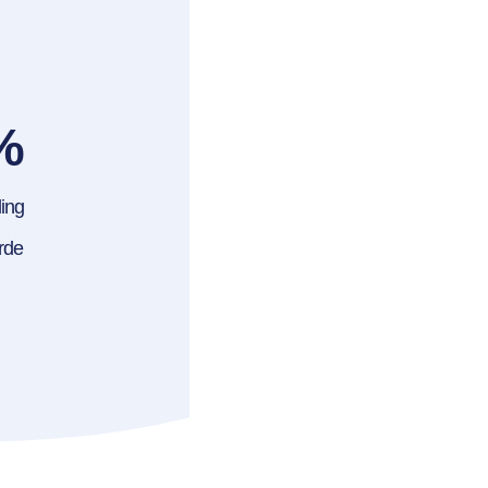
%
ing
rde