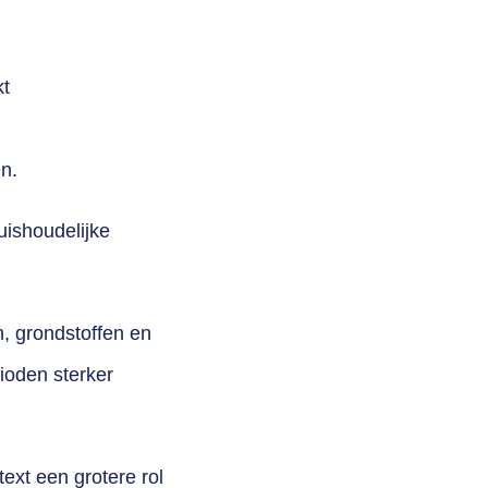
kt
n.
uishoudelijke
n,
grondstoffen en
oden sterker
text
een grotere rol