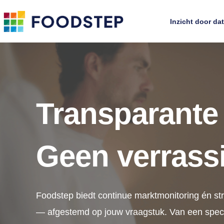
Inzicht door da
Transparante 
Geen verrass
Foodstep biedt continue marktmonitoring én st
— afgestemd op jouw vraagstuk. Van een speci