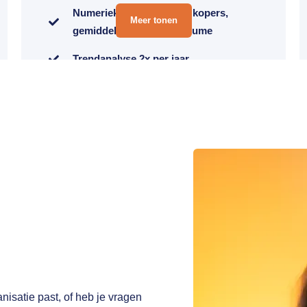
Numerieke distributie, % kopers,
Meer tonen
gemiddelde omzet en volume
Trendanalyse 2x per jaar
Dierlijk/plantaardig analyse
Historische data: vanaf 2019
1 categorie inclusief; max. 4 extra bij te
kopen à €2.500,- per categorie per jaar
nisatie past, of heb je vragen