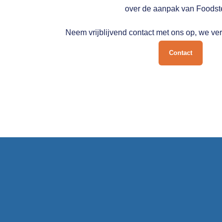
Historische data: 3 volledige jaren +
over de aanpak van Foods
huidig jaar
Neem vrijblijvend contact met ons op, we ver
Begin met één categorie en ontdek wat de
Contact
markt je vertelt.