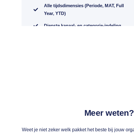
Alle tijdsdimensies (Periode, MAT, Full
Year, YTD)
Diepste kanaal- en categorie-indeling
Productmarkt combinaties
Prijsontwikkeling
Dashboards maken
Regio-analyse
Management Summary
Alerts instellen
Meer weten?
Merk/fabrikant inzicht
Volume en inkoopwaarde
Weet je niet zeker welk pakket het beste bij jouw orga