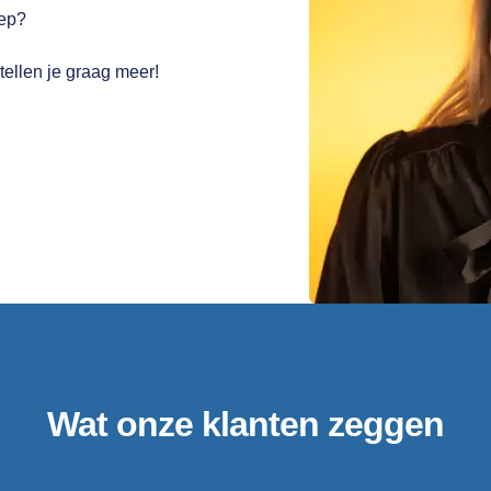
tep?
tellen je graag meer!
Verbreed je blik, verdiep je kennis en zet de
volgende stap.
Wat onze klanten zeggen