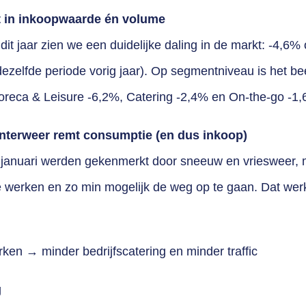
t in inkoopwaarde én volume
dit jaar zien we een duidelijke daling in de markt: -4,6%
dezelfde periode vorig jaar). Op segmentniveau is het b
oreca & Leisure -6,2%, Catering -2,4% en On-the-go -1,
nterweer remt consumptie (en dus inkoop)
januari werden gekenmerkt door sneeuw en vriesweer, m
e werken en zo min mogelijk de weg op te gaan. Dat werk
rken → minder bedrijfscatering en minder traffic
g