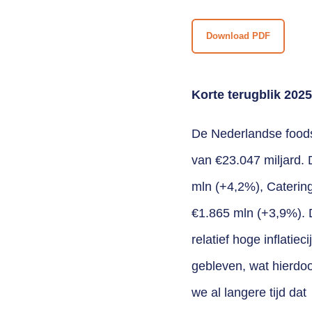
Download PDF
Korte terugblik 2025
De Nederlandse foods
van €23.047 miljard. 
mln (+4,2%), Caterin
€1.865 mln (+3,9%). 
relatief hoge inflatiec
gebleven, wat hierdo
we al langere tijd dat