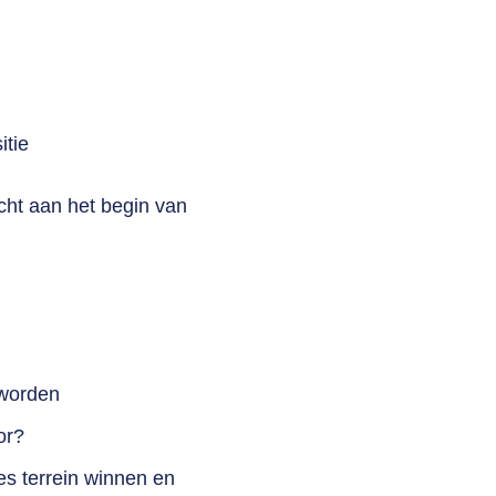
itie
icht aan
het begin van
 worden
or?
es terrein winnen en