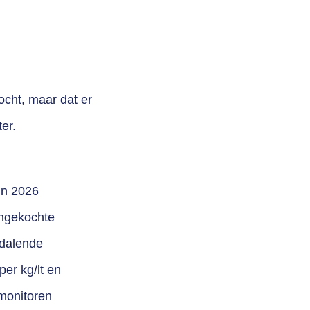
kocht, maar
dat er
er.
gin 2026
ingekochte
 dalende
per kg/lt en
 monitoren