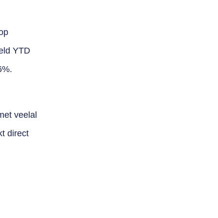
 op
eeld YTD
6%.
et veelal
t direct