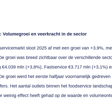
: Volumegroei en veerkracht in de sector
ervicemarkt sloot 2025 af met een groei van +3,9%, me
De groei was breed zichtbaar over de verschillende sec
g €4.039 mln (+3,8%), Fastservice €3.717 mln (+3,1%) e
De groei werd het eerste halfjaar voornamelijk gedreven
ijfers. Het aantal outlets binnen het foodservice landschap 
or weinig effect heeft gehad op de waarde en volumeontw