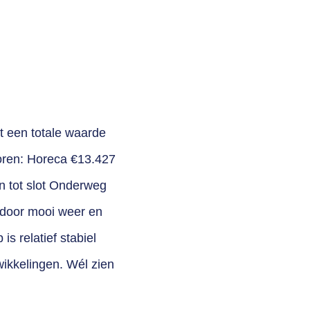
t een totale waarde
toren: Horeca €13.427
n tot slot Onderweg
 door mooi weer en
is relatief stabiel
ikkelingen. Wél zien