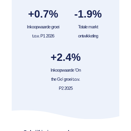
+0.7
%
-1.9
%
Inkoopwaarde groei
Totale markt
t.o.v. P1 2026
ontwikkeling
+2.4
%
Inkoopwaarde 'On
the Go' groei t.o.v.
P2 2025