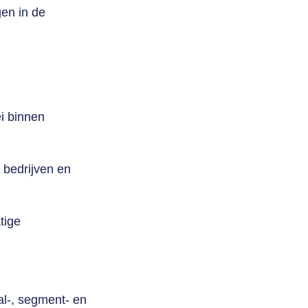
en in de
i binnen
 bedrijven en
tige
l-,
segment-
en