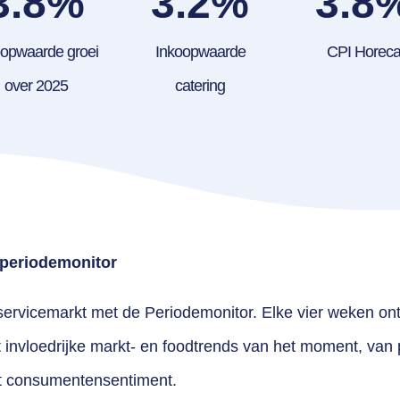
3.8
%
3.2
%
3.8
oopwaarde groei
Inkoopwaarde
CPI Horec
over 2025
catering
e periodemonitor
ervicemarkt met de Periodemonitor. Elke vier weken ont
invloedrijke markt- en foodtrends van het moment, van p
t consumentensentiment.