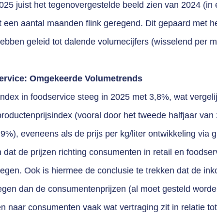
025 juist het tegenovergestelde beeld zien van 2024 (in 
t een aantal maanden flink geregend. Dit gepaard met h
s hebben geleid tot dalende volumecijfers (wisselend per 
service: Omgekeerde Volumetrends
dex in foodservice steeg in 2025 met 3,8%, wat vergelij
roductenprijsindex (vooral door het tweede halfjaar van 
9%), eveneens als de prijs per kg/liter ontwikkeling via g
 dat de prijzen richting consumenten in retail en foodser
stegen. Ook is hiermee de conclusie te trekken dat de ink
tegen dan de consumentenprijzen (al moet gesteld worde
n naar consumenten vaak wat vertraging zit in relatie to