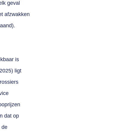
elk geval
et afzwakken
maand).
kbaar is
2025) ligt
rossiers
vice
ooprijzen
n dat op
t de