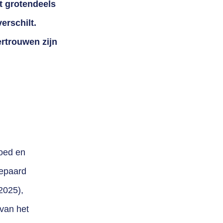
ft grotendeels
erschilt.
rtrouwen zijn
goed en
gepaard
2025),
 van het