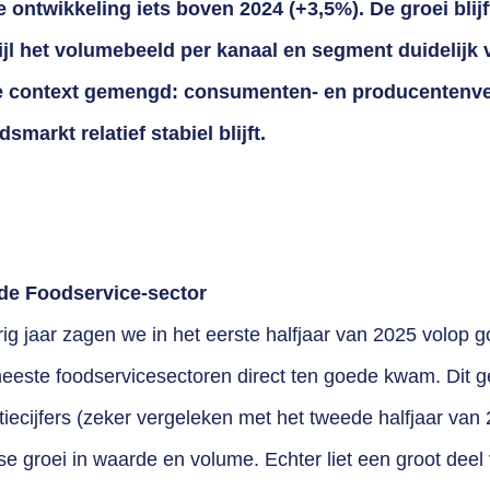
e ontwikkeling iets boven 2024 (+3,5%). De groei blij
ijl het volumebeeld per kanaal en segment duidelijk v
de context gemengd: consumenten- en producentenve
dsmarkt relatief stabiel blijft.
de Foodservice-sector
orig jaar zagen we in het eerste halfjaar van 2025 volop 
eeste foodservicesectoren direct ten goede kwam. Dit 
atiecijfers (zeker vergeleken met het tweede halfjaar van 
rse groei in waarde en volume. Echter liet een groot deel